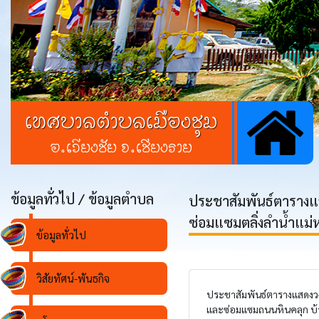
เทศบาลตำบลเมืองชุม
อ.เวียงชัย จ.เชียงราย
ข้อมูลทั่วไป / ข้อมูลตำบล
ประชาสัมพันธ์ตารางแส
ซ่อมแซมตลิ่งลำน้ำแม่ห่
ข้อมูลทั่วไป
วิสัยทัศน์-พันธกิจ
ประชาสัมพันธ์ตารางแสดงวงเง
และซ่อมแซมถนนหินคลุก บ้านย