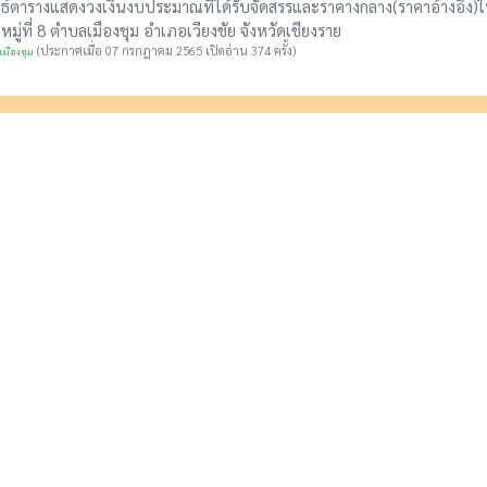
ธ์ตารางแสดงวงเงินงบประมาณที่ได้รับจัดสรรและราคางกลาง(ราคาอ้างอิง)ใน
หมู่ที่ 8 ตำบลเมืองชุม อำเภอเวียงชัย จังหวัดเชียงราย
(ประกาศเมื่อ 07 กรกฎาคม 2565 เปิดอ่าน 374 ครั้ง)
มืองชุม