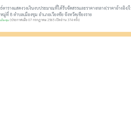
ธ์ตารางแสดงวงเงินงบประมาณที่ได้รับจัดสรรและราคางกลาง(ราคาอ้างอิง)ใน
หมู่ที่ 8 ตำบลเมืองชุม อำเภอเวียงชัย จังหวัดเชียงราย
(ประกาศเมื่อ 07 กรกฎาคม 2565 เปิดอ่าน 374 ครั้ง)
มืองชุม